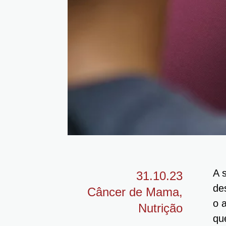
A 
31.10.23
de
Câncer de Mama
,
o 
Nutrição
qu