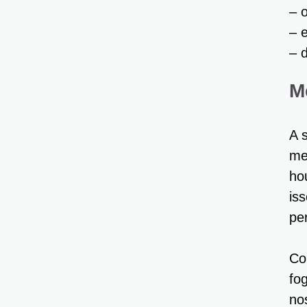
– 
– 
– 
M
A 
me
ho
is
pe
Co
fo
no