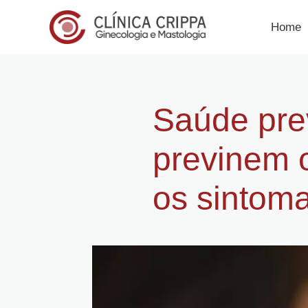
Home
Saúde prev
previnem 
os sintom