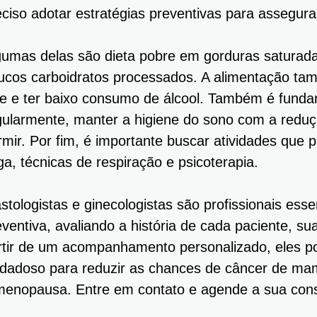
eciso adotar estratégias preventivas para assegura
gumas delas são dieta pobre em gorduras saturada
ucos carboidratos processados. A alimentação ta
ite e ter baixo consumo de álcool. Também é fundam
gularmente, manter a higiene do sono com a reduç
rmir. Por fim, é importante buscar atividades qu
ga, técnicas de respiração e psicoterapia.
stologistas e ginecologistas são profissionais ess
eventiva, avaliando a história de cada paciente, sua
rtir de um acompanhamento personalizado, eles
idadoso para reduzir as chances de câncer de mam
menopausa. Entre em contato e agende a sua consu