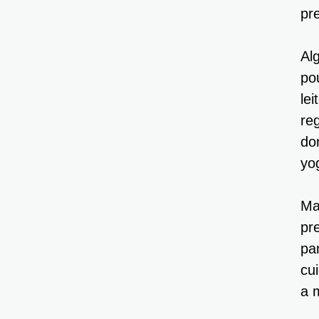
pr
Al
po
le
re
do
yo
Ma
pr
pa
cu
a 