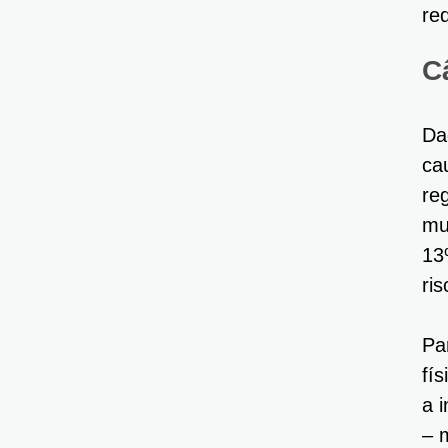
re
C
Da
ca
re
mu
13
ris
Pa
fí
a 
– 