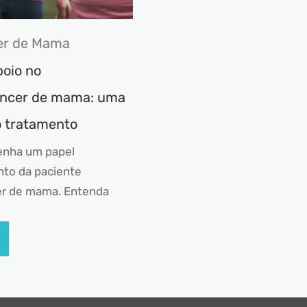
er de Mama
poio no
âncer de mama: uma
 tratamento
enha um papel
to da paciente
er de mama. Entenda